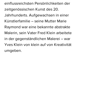
einflussreichsten Persönlichkeiten der 
zeitgenössischen Kunst des 20. 
Jahrhunderts. Aufgewachsen in einer 
Künstlerfamilie – seine Mutter Marie 
Raymond war eine bekannte abstrakte 
Malerin, sein Vater Fred Klein arbeitete 
in der gegenständlichen Malerei – war 
Yves Klein von klein auf von Kreativität 
umgeben.
Obwohl er kurz an der Französischen 
Handelsmarine-Schule und der 
Nationalen Schule für Orientalische 
Sprachen studierte, wandte er sich 
schnell mit Leidenschaft und Eifer der 
Kunst zu. In den 1950er Jahren ließ er 
sich in Paris nieder und tauchte in die 
dortige Kunstszene ein. Seine Arbeiten 
ordneten sich bald der Bewegung des 