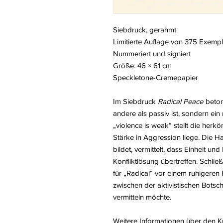
Siebdruck, gerahmt
Limitierte Auflage von 375 Exemp
Nummeriert und signiert
Größe: 46 × 61 cm
Speckletone-Cremepapier
Im Siebdruck
Radical Peace
beton
andere als passiv ist, sondern ein
„violence is weak“ stellt die herk
Stärke in Aggression liege. Die Ha
bildet, vermittelt, dass Einheit un
Konfliktlösung übertreffen. Schlie
für „Radical“ vor einem ruhigere
zwischen der aktivistischen Botsc
vermitteln möchte.
Weitere Informationen über den 