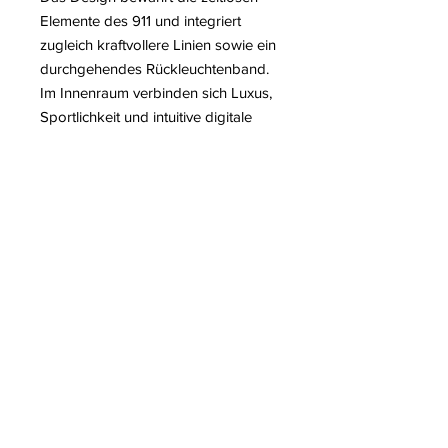
Elemente des 911 und integriert
zugleich kraftvollere Linien sowie ein
durchgehendes Rückleuchtenband.
Im Innenraum verbinden sich Luxus,
Sportlichkeit und intuitive digitale
Schnittstellen zu einem
außergewöhnlichen Fahrerlebnis.
Die Porsche-992-Carrera-4S-
Skulptur von Antoine DUFILHO ist
ein dynamisches Werk mit klaren,
eleganten Linien und einem
entschieden zeitgenössischen Stil.
Weitere Informationen über den
Künstler Antoine DUFILHO
Lesen Sie auf unserem Blog:
– Antoine Dufilho: Von legendären