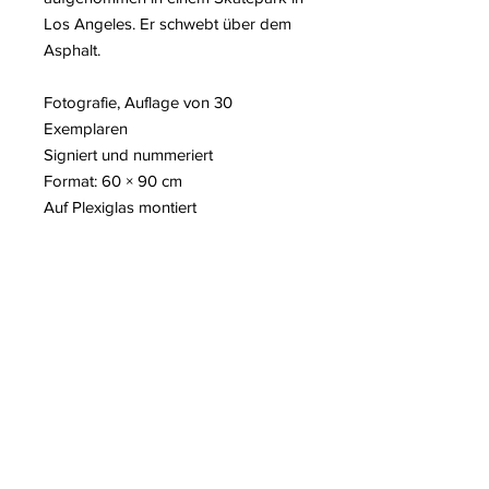
Los Angeles. Er schwebt über dem
Asphalt.
Fotografie, Auflage von 30
Exemplaren
Signiert und nummeriert
Format: 60 × 90 cm
Auf Plexiglas montiert
Schwarzer Metallrahmen
Weitere Informationen über den
Künstler Mathieu Forget
Auf unserem Blog zu lesen:
– Tim Cook fotografiert Mathieu
Forget
– Performance von Victoria
Dauberville in der Antarktis