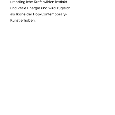
ursprüngliche Kraft, wilden Instinkt
und vitale Energie und wird zugleich
als Ikone der Pop-Contemporary-
Kunst erhoben.
Das Werk regt zur Reflexion über die
Dualität von Natur und Zivilisation,
von tierischem Instinkt und
menschlichem Bewusstsein an und
verwandelt das Ursprüngliche in eine
universelle ästhetische Erfahrung.
Weitere Informationen über Richard
Orlinski
Zum Weiterlesen in unserem Blog:
– Kong von Richard Orlinski
– Richard Orlinski stellt in Vernon,
Frankreich, aus