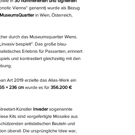
owie in
30 nummerierten und signierten
pnotic Vienna“ genannt) wurde als Bezug
MuseumsQuartier
in Wien, Österreich,
cher durch das Museumsquartier Wiens.
invasiv bespielt“. Das große blau-
listisches Erlebnis für Passanten, erinnert
iels und kontrastiert gleichzeitig mit den
ebung.
ban Art 2019 erzielte das Alias-Werk ein
65 × 236 cm
wurde es für
356.200 €
treetart-Künstler
Invader
sogenannte
iese Kits sind vorgefertigte Mosaike aus
 schützenden antistatischen Beuteln und
ation überall. Die ursprüngliche Idee war,