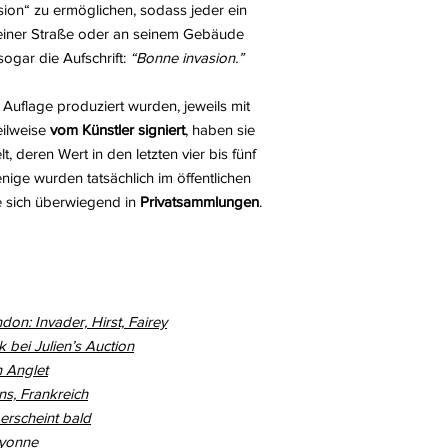
ion“ zu ermöglichen, sodass jeder ein
seiner Straße oder an seinem Gebäude
sogar die Aufschrift:
“Bonne invasion.”
er Auflage produziert wurden, jeweils mit
eilweise
vom Künstler signiert
, haben sie
t, deren Wert in den letzten vier bis fünf
enige wurden tatsächlich im öffentlichen
ie sich überwiegend in
Privatsammlungen
.
don: Invader, Hirst, Fairey
bei Julien’s Auction
 Anglet
ns, Frankreich
 erscheint bald
ayonne