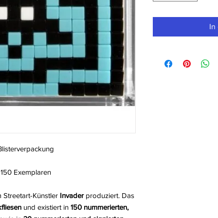
In
Blisterverpackung
n 150 Exemplaren
Streetart-Künstler
Invader
produziert. Das
fliesen
und existiert in
150 nummerierten,