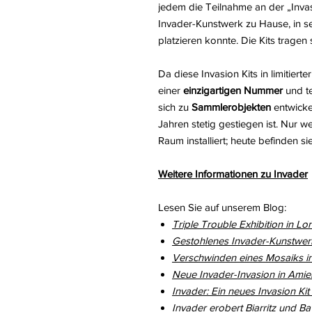
jedem die Teilnahme an der „Invas
Invader-Kunstwerk zu Hause, in 
platzieren konnte. Die Kits tragen 
Da diese Invasion Kits in limitiert
einer
einzigartigen Nummer
und t
sich zu
Sammlerobjekten
entwickel
Jahren stetig gestiegen ist. Nur w
Raum installiert; heute befinden s
Weitere Informationen zu Invader
Lesen Sie auf unserem Blog:
Triple Trouble Exhibition in Lon
Gestohlenes Invader-Kunstwerk 
Verschwinden eines Mosaiks in
Neue Invader-Invasion in Amie
Invader: Ein neues Invasion Kit
Invader erobert Biarritz und B