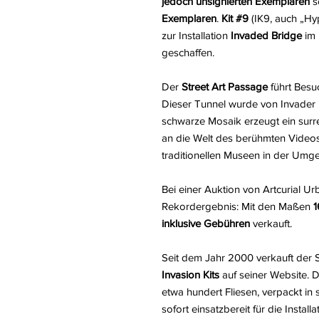
jedoch unsignierten Exemplaren
s
Exemplaren
.
Kit #9
(IK9, auch „Hy
zur Installation
Invaded Bridge
im
geschaffen.
Der
Street Art Passage
führt Besu
Dieser Tunnel wurde von Invader „
schwarze Mosaik erzeugt ein surrea
an die Welt des berühmten Videosp
traditionellen Museen in der Umg
Bei einer Auktion von Artcurial Ur
Rekordergebnis: Mit den Maßen
1
inklusive Gebühren
verkauft.
Seit dem Jahr 2000 verkauft der S
Invasion Kits
auf seiner Website. D
etwa hundert Fliesen, verpackt in
sofort einsatzbereit für die Install