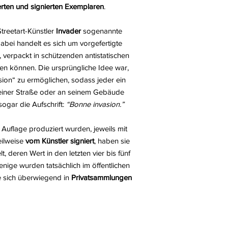
rten und signierten Exemplaren
.
treetart-Künstler
Invader
sogenannte
abei handelt es sich um vorgefertigte
 verpackt in schützenden antistatischen
erden können. Die ursprüngliche Idee war,
ion“ zu ermöglichen, sodass jeder ein
seiner Straße oder an seinem Gebäude
sogar die Aufschrift:
“Bonne invasion.”
er Auflage produziert wurden, jeweils mit
eilweise
vom Künstler signiert
, haben sie
t, deren Wert in den letzten vier bis fünf
enige wurden tatsächlich im öffentlichen
ie sich überwiegend in
Privatsammlungen