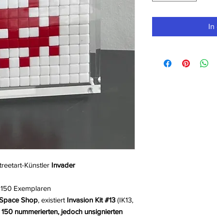
In
reetart-Künstler
Invader
n 150 Exemplaren
 Space Shop
, existiert
Invasion Kit #13
(IK13,
n
150 nummerierten, jedoch unsignierten