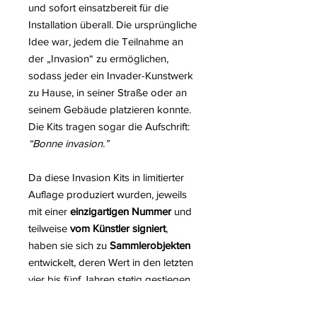
und sofort einsatzbereit für die
Installation überall. Die ursprüngliche
Idee war, jedem die Teilnahme an
der „Invasion“ zu ermöglichen,
sodass jeder ein Invader-Kunstwerk
zu Hause, in seiner Straße oder an
seinem Gebäude platzieren konnte.
Die Kits tragen sogar die Aufschrift:
“Bonne invasion.”
Da diese Invasion Kits in limitierter
Auflage produziert wurden, jeweils
mit einer
einzigartigen Nummer
und
teilweise
vom Künstler signiert
,
haben sie sich zu
Sammlerobjekten
entwickelt, deren Wert in den letzten
vier bis fünf Jahren stetig gestiegen
ist. Nur wenige wurden tatsächlich im
öffentlichen Raum installiert; heute