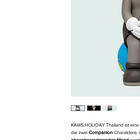
KAWS:HOLIDAY Thailand ist eine V
die zwei
Companion
-Charaktere,
phosphoreszierenden Mond
zeigt