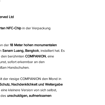
erved Ltd
erten NFC-Chip
in der Verpackung
ion der
18 Meter hohen monumentalen
in
Sanam Luang, Bangkok
, installiert hat. Es
r, den berühmten
COMPANION
, eine
nst, sofort erkennbar an den
ißen Handschuhen.
hält der riesige COMPANION den Mond in
Schutz, Nachdenklichkeit und Weitergabe
 eine kleinere Version von sich selbst,
e des
unschuldigen, aufmerksamen