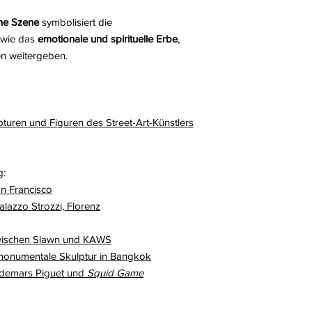
che Szene
symbolisiert die
wie das
emotionale und spirituelle Erbe
,
en weitergeben.
turen und Figuren des Street-Art-Künstlers
g:
an Francisco
lazzo Strozzi, Florenz
wischen Slawn und KAWS
 monumentale Skulptur in Bangkok
demars Piguet und
Squid Game