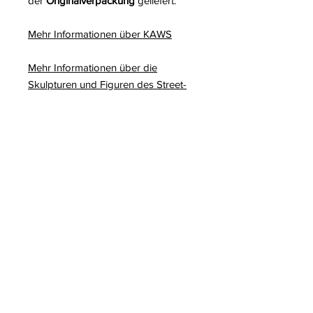
der
Originalverpackung
geliefert.
Mehr Informationen über KAWS
Mehr Informationen über die
Skulpturen und Figuren des Street-
Art-Künstlers KAWS
Zum Weiterlesen auf unserem Blog:
KAWS
Family
Ausstellung in San
Francisco
The Message
, von KAWS, im
Palazzo Strozzi, Florenz
KAWS Riesenskulpturen
Gefälschte Zusammenarbeit
zwischen Slawn und KAWS
KAWS
Holiday Thailand
, eine
monumentale Skulptur in
Bangkok