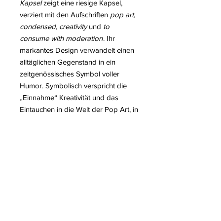
Kapsel
zeigt eine riesige Kapsel,
verziert mit den Aufschriften
pop art
,
condensed
,
creativity
und
to
consume with moderation
. Ihr
markantes Design verwandelt einen
alltäglichen Gegenstand in ein
zeitgenössisches Symbol voller
Humor. Symbolisch verspricht die
„Einnahme“ Kreativität und das
Eintauchen in die Welt der Pop Art, in
Anlehnung an die ikonischen Werke
von Warhol. Die imposante Größe
verstärkt die visuelle Wirkung und
die spielerische Dimension des
Werks. Die Skulptur feiert kreative
Energie und Pop Art und lädt
zugleich zu Reflexion und einem
Lächeln ein.