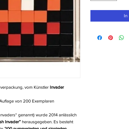
In
erverpackung, vom Künstler
Invader
te Auflage von 200 Exemplaren
Invaders“ genannt) wurde 2014 anlässlich
sh Invader”
herausgegeben. Es besteht
 in
200 nummerierten und signierten