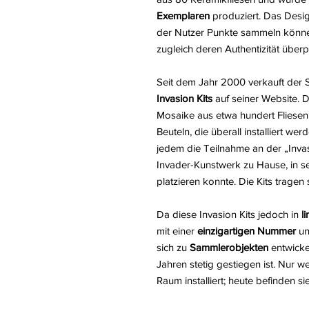
Exemplaren
produziert. Das Desig
der Nutzer Punkte sammeln können
zugleich deren Authentizität überp
Seit dem Jahr 2000 verkauft der S
Invasion Kits
auf seiner Website. D
Mosaike aus etwa hundert Fliesen,
Beuteln, die überall installiert w
jedem die Teilnahme an der „Invas
Invader-Kunstwerk zu Hause, in 
platzieren konnte. Die Kits tragen
Da diese Invasion Kits jedoch in
l
mit einer
einzigartigen Nummer
un
sich zu
Sammlerobjekten
entwickel
Jahren stetig gestiegen ist. Nur w
Raum installiert; heute befinden s