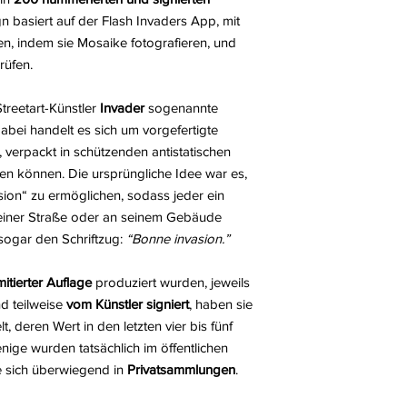
n basiert auf der Flash Invaders App, mit
, indem sie Mosaike fotografieren, und
rüfen.
treetart-Künstler
Invader
sogenannte
abei handelt es sich um vorgefertigte
 verpackt in schützenden antistatischen
erden können. Die ursprüngliche Idee war es,
ion“ zu ermöglichen, sodass jeder ein
seiner Straße oder an seinem Gebäude
 sogar den Schriftzug:
“Bonne invasion.”
imitierter Auflage
produziert wurden, jeweils
d teilweise
vom Künstler signiert
, haben sie
t, deren Wert in den letzten vier bis fünf
enige wurden tatsächlich im öffentlichen
ie sich überwiegend in
Privatsammlungen
.