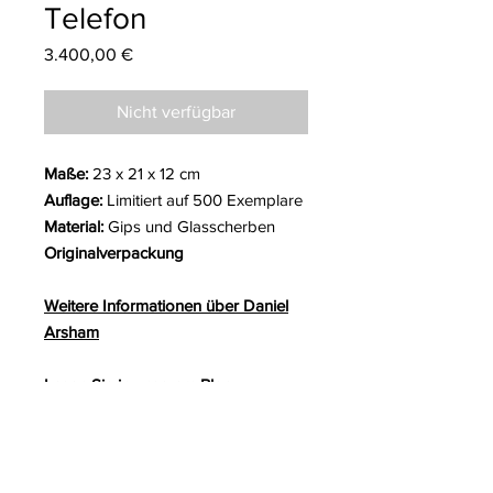
Telefon
Preis
3.400,00 €
Nicht verfügbar
Maße:
23 x 21 x 12 cm
Auflage:
Limitiert auf 500 Exemplare
Material:
Gips und Glasscherben
Originalverpackung
Weitere Informationen über Daniel
Arsham
Lesen Sie in unserem Blog:
Zehn Jahre des Eroded
DeLorean
Wir haben das MOCO Museum in
London besucht