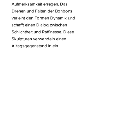
Aufmerksamkeit erregen. Das
Drehen und Falten der Bonbons
verleiht den Formen Dynamik und
schafft einen Dialog zwischen
Schlichtheit und Raffinesse. Diese
Skulpturen verwandeln einen
Alltagsgegenstand in ein
universelles, verspieltes und
zugängliches Kunstwerk. Jenkells
Arbeit reflektiert die Populärkultur
und die Ästhetik alltäglicher Objekte.
Die
Wrapping Bonbon
-Serie zeigt
perfekt das Talent der Künstlerin,
Humor, Poesie und zeitgenössische
Kunst miteinander zu verbinden.
Mehr Informationen über Laurence
Jenkell