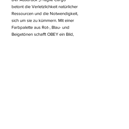
betont die Verletzlichkeit natürlicher
Ressourcen und die Notwendigkeit,
sich um sie zu kümmern. Mit einer
Farbpalette aus Rot-, Blau- und
Beigetönen schafft OBEY ein Bild,
das sowohl ästhetisch als auch
politisch ist. Das Werk ist Teil seines
fortlaufenden Engagements, das
öffentliche Bewusstsein für
ökologische und soziale Themen zu
schärfen.
Weitere Informationen über den
Künstler Shepard FAIREY
Auf unserem Blog lesen:
Shepard-FAIREY-Ausstellung in
Berlin