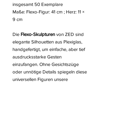
insgesamt 50 Exemplare
Maße: Flexo-Figur: 41 cm ; Herz: 11 ×
9 cm
Die
Flexo-Skulpturen
von ZED sind
elegante Silhouetten aus Plexiglas,
handgefertigt, um einfache, aber tief
ausdrucksstarke Gesten
einzufangen. Ohne Gesichtszüge
oder unnötige Details spiegeln diese
universellen Figuren unsere
Emotionen und inneren Zustände
wider. Ihre Haltung, stets einzigartig,
erzählt je nach Blickwinkel und Licht
eine andere Geschichte.
Minimalistisch und zugleich lebendig,
verkörpern die Flexo-Skulpturen die
Poesie von Bewegung und
menschlicher Form.