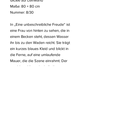
Giclée auf Leinwand
Maße: 80 × 80 cm
Nummer: 8/30
In „Eine unbeschreibliche Freude“ ist
eine Frau von hinten zu sehen, die in
einem Becken steht, dessen Wasser
ihr bis zu den Waden reicht. Sie trägt
ein kurzes blaues Kleid und blickt in
die Ferne, auf eine umlaufende
Mauer, die die Szene einrahmt. Der
azurblaue Himmel erhellt die
Komposition und verstärkt die Ruhe
des Augenblicks. Das Werk hält
einen stillen, intimen Moment der
Kontemplation fest. Es ruft eine leise
Freude und die schlichte Schönheit
schwebender, flüchtiger Augenblicke
hervor.