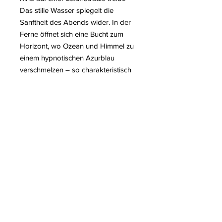
Das stille Wasser spiegelt die
Sanftheit des Abends wider. In der
Ferne öffnet sich eine Bucht zum
Horizont, wo Ozean und Himmel zu
einem hypnotischen Azurblau
verschmelzen – so charakteristisch
für die Künstlerin.
Die Szene fängt einen schwebenden
Moment ein, getaucht in Stille und
Licht. Sie ruft die Ruhe sommerlicher
Abende hervor, wenn der Geist in
leiser Besinnung dahinträumt.
Weitere Informationen über den
Künstler Hugo PONDZ