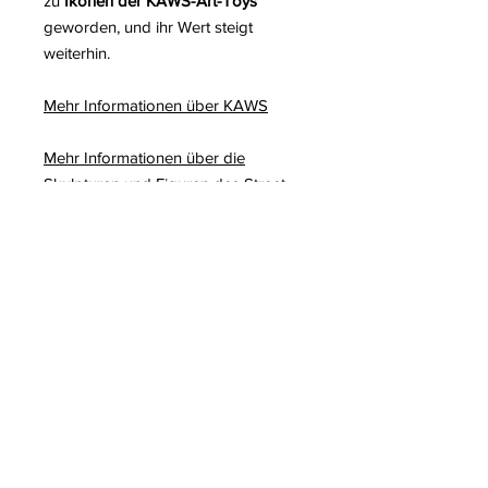
zu
Ikonen der KAWS-Art-Toys
geworden, und ihr Wert steigt
weiterhin.
Mehr Informationen über KAWS
Mehr Informationen über die
Skulpturen und Figuren des Street-
Art-Künstlers KAWS
Zum Weiterlesen auf unserem Blog:
KAWS
Family
Ausstellung in San
Francisco
The Message
, von KAWS, im
Palazzo Strozzi, Florenz
KAWS Riesenskulpturen
Gefälschte Zusammenarbeit
zwischen Slawn und KAWS
KAWS
Holiday Thailand
, eine