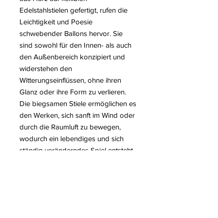
Edelstahlstielen gefertigt, rufen die
Leichtigkeit und Poesie
schwebender Ballons hervor. Sie
sind sowohl für den Innen- als auch
den Außenbereich konzipiert und
widerstehen den
Witterungseinflüssen, ohne ihren
Glanz oder ihre Form zu verlieren.
Die biegsamen Stiele ermöglichen es
den Werken, sich sanft im Wind oder
durch die Raumluft zu bewegen,
wodurch ein lebendiges und sich
ständig veränderndes Spiel entsteht.
Jede Skulptur interagiert mit Licht
und Raum und verwandelt Gärten
oder Innenräume in ein dynamisches
visuelles Tableau. Die Künstlerin
verbindet gekonnt zeitgenössische