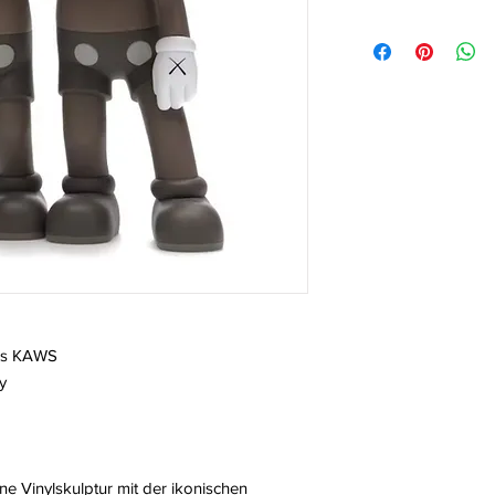
ers KAWS
y
ine Vinylskulptur mit der ikonischen