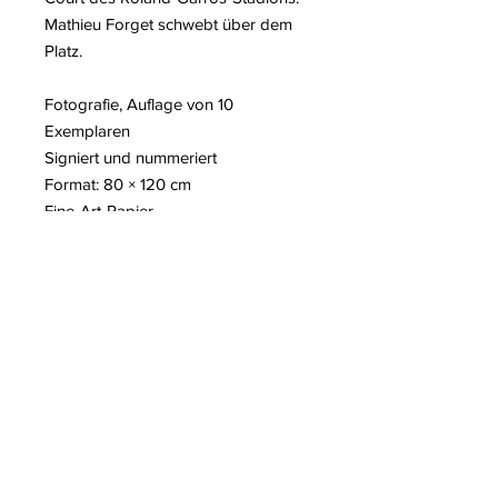
Mathieu Forget schwebt über dem
Platz.
Fotografie, Auflage von 10
Exemplaren
Signiert und nummeriert
Format: 80 × 120 cm
Fine-Art-Papier
Weitere Informationen über den
Künstler Mathieu Forget
Auf unserem Blog zu lesen:
– Tim Cook fotografiert Mathieu
Forget
– Performance von Victoria
Dauberville in der Antarktis