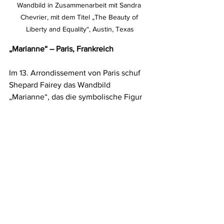
Wandbild in Zusammenarbeit mit Sandra 
Chevrier, mit dem Titel „The Beauty of 
Liberty and Equality“, Austin, Texas
„Marianne“ – Paris, Frankreich
Im 13. Arrondissement von Paris schuf 
Shepard Fairey das Wandbild 
„Marianne“, das die symbolische Figur 
der Französischen Republik darstellt. 
Dieses monumentale Porträt, 
ausgeführt in den Nationalfarben und 
begleitet vom Motto Liberté, Égalité, 
Fraternité, wurde nach den 
Terroranschlägen von 2015 als Geste 
der Solidarität und kulturellen Resilienz 
gemalt. Das Werk zeigt, wie Fairey 
symbolische Figuren nutzt, um 
politische und soziale Werte im 