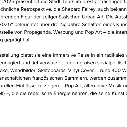
2025 präsentiert die Stadt Tours im prestigeträchtigen 
hnliche Retrospektive, die Shepard Fairey, auch bekannt
führenden Figur der zeitgenössischen Urban Art. Die Auss
2025“ beleuchtet über dreißig Jahre Schaffen eines Künst
tstelle von Propaganda, Werbung und Pop Art – die intern
g geprägt hat.
stellung bietet sie eine immersive Reise in ein radikales v
engagiert und tief verwurzelt in den großen sozialpolitis
ucke, Wandbilder, Skateboards, Vinyl-Cover … rund 400 W
denschaftlichen französischen Sammlern, werden zusamm
lturellen Einflüsse zu zeigen – Pop Art, alternative Musik u
elf) –, die die rebellische Energie nähren, die seine Kunst 