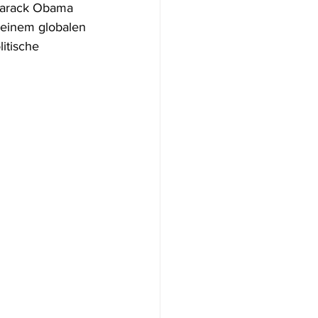
 Barack Obama 
einem globalen 
itische 