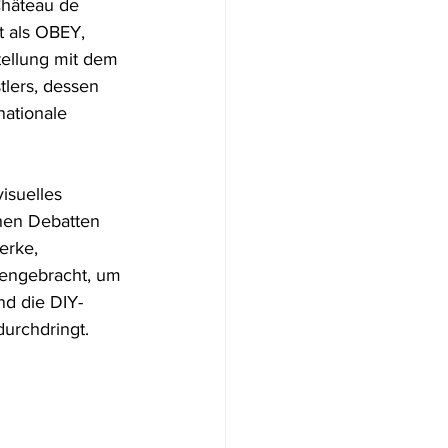
Château de 
 als OBEY, 
tellung mit dem 
lers, dessen 
ationale 
isuelles 
chen Debatten 
erke, 
engebracht, um 
nd die DIY-
durchdringt.