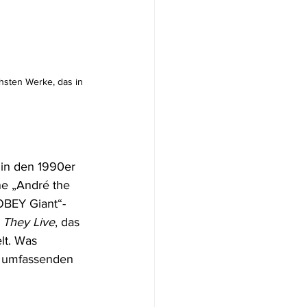
chsten Werke, das in 
 in den 1990er 
e „André the 
OBEY Giant“-
 
They Live
, das 
lt. Was 
m umfassenden 