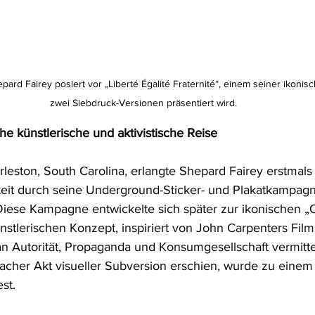
pard Fairey posiert vor „Liberté Égalité Fraternité“, einem seiner ikonis
zwei Siebdruck-Versionen präsentiert wird.
e künstlerische und aktivistische Reise
leston, South Carolina, erlangte Shepard Fairey erstmals
it durch seine Underground-Sticker- und Plakatkampagn
Diese Kampagne entwickelte sich später zur ikonischen „
tlerischen Konzept, inspiriert von John Carpenters Film
k an Autorität, Propaganda und Konsumgesellschaft vermitte
facher Akt visueller Subversion erschien, wurde zu eine
st.