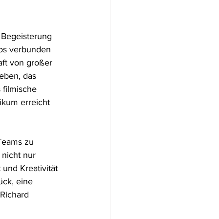
e Begeisterung 
os verbunden 
aft von großer 
eben, das 
 filmische 
ikum erreicht 
 Teams zu 
nicht nur 
und Kreativität 
ück, eine 
 Richard 