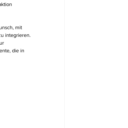
ktion 
unsch, mit 
 integrieren. 
ur 
nte, die in 