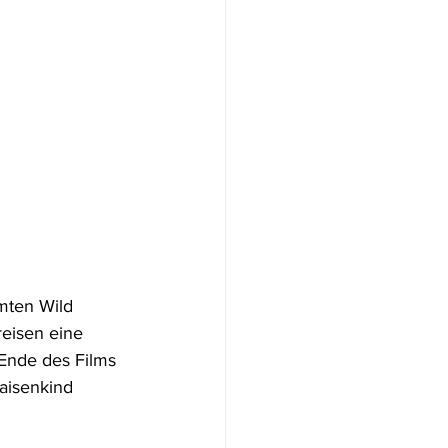
mten Wild 
reisen eine 
 Ende des Films 
aisenkind 