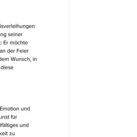
eisverleihungen 
ng seiner 
t: Er möchte 
an der Feier 
 dem Wunsch, in 
diese 
 Emotion und 
unst für 
fältiges und 
eit zu 