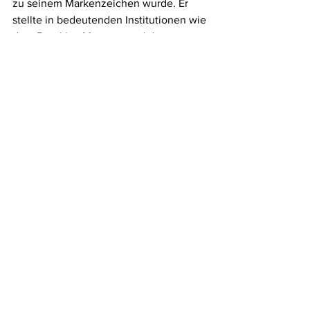
zu seinem Markenzeichen wurde. Er 
stellte in bedeutenden Institutionen wie 
dem Brooklyn Museum und dem 
Yorkshire Sculpture Park aus und 
arbeitete gleichzeitig mit Marken wie 
Dior, Nike, Uniqlo und Comme des 
Garçons zusammen. Sein Ansatz 
verwischt die Grenzen zwischen Kunst, 
Design und Merchandise und 
positioniert ihn an der Schnittstelle von 
Hochkunst und Konsumkultur.