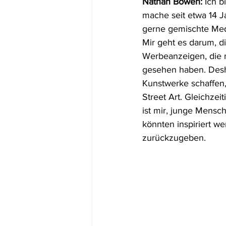
Nathan Bowen:
 Ich b
mache seit etwa 14 Ja
gerne gemischte Medi
Mir geht es darum, d
Werbeanzeigen, die n
gesehen haben. Deshal
Kunstwerke schaffen
Street Art. Gleichze
ist mir, junge Mensc
könnten inspiriert we
zurückzugeben.