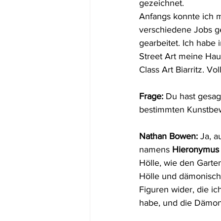
gezeichnet.
Anfangs konnte ich m
verschiedene Jobs ge
gearbeitet. Ich habe
Street Art meine Haup
Class Art Biarritz. Vo
Frage:
 Du hast gesag
bestimmten Kunstbew
Nathan Bowen:
 Ja, a
namens 
Hieronymus
Hölle, wie den Garte
Hölle und dämonischer
Figuren wider, die i
habe, und die Dämone