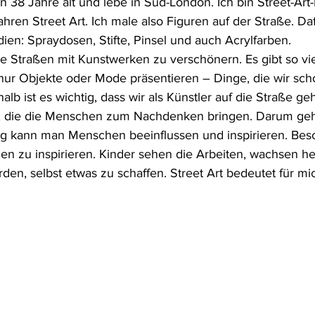
in 38 Jahre alt und lebe in Süd-London. Ich bin Street-Art
hren Street Art. Ich male also Figuren auf der Straße. Daf
en: Spraydosen, Stifte, Pinsel und auch Acrylfarben.
ie Straßen mit Kunstwerken zu verschönern. Es gibt so vie
ur Objekte oder Mode präsentieren – Dinge, die wir scho
b ist es wichtig, dass wir als Künstler auf die Straße g
, die die Menschen zum Nachdenken bringen. Darum geht
itig kann man Menschen beeinflussen und inspirieren. Bes
hen zu inspirieren. Kinder sehen die Arbeiten, wachsen h
rden, selbst etwas zu schaffen. Street Art bedeutet für mi