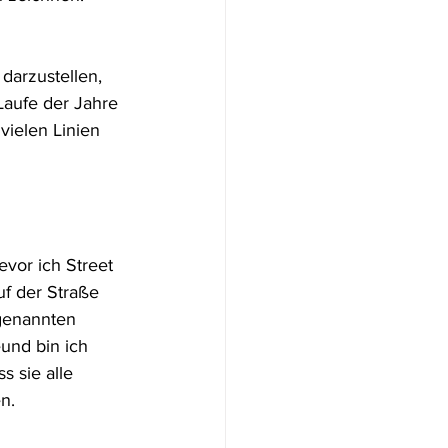
arzustellen, 
Laufe der Jahre 
vielen Linien 
vor ich Street 
uf der Straße 
genannten 
und bin ich 
 sie alle 
en.