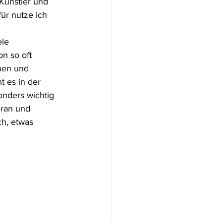
-Künstler und 
ür nutze ich 
le 
n so oft 
ehen und 
 es in der 
onders wichtig 
eran und 
ch, etwas 