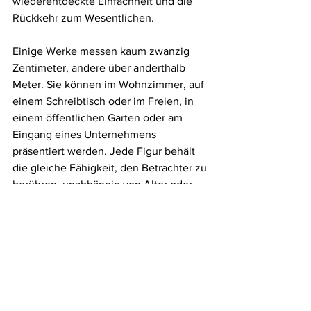
wiederentdeckte Einfachheit und die 
Rückkehr zum Wesentlichen.
Einige Werke messen kaum zwanzig 
Zentimeter, andere über anderthalb 
Meter. Sie können im Wohnzimmer, auf 
einem Schreibtisch oder im Freien, in 
einem öffentlichen Garten oder am 
Eingang eines Unternehmens 
präsentiert werden. Jede Figur behält 
die gleiche Fähigkeit, den Betrachter zu 
berühren, unabhängig von Alter oder 
Kultur.
Wachsende Anerkennung
In den letzten Jahren gewinnt das Werk 
von Henri Iglésis zunehmend an 
Popularität. Präsentiert in mehreren 