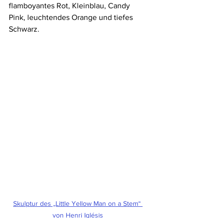
flamboyantes Rot, Kleinblau, Candy 
Pink, leuchtendes Orange und tiefes 
Schwarz.
Skulptur des „Little Yellow Man on a Stem“ 
von Henri Iglésis