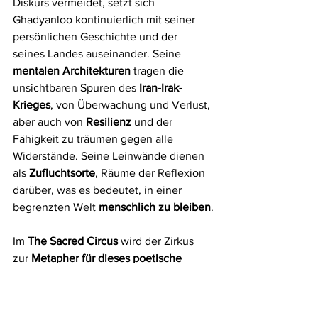
Diskurs vermeidet, setzt sich 
Ghadyanloo kontinuierlich mit seiner 
persönlichen Geschichte und der 
seines Landes auseinander. Seine 
mentalen Architekturen
 tragen die 
unsichtbaren Spuren des 
Iran-Irak-
Krieges
, von Überwachung und Verlust, 
aber auch von 
Resilienz
 und der 
Fähigkeit zu träumen gegen alle 
Widerstände. Seine Leinwände dienen 
als 
Zufluchtsorte
, Räume der Reflexion 
darüber, was es bedeutet, in einer 
begrenzten Welt 
menschlich zu bleiben
.
Im 
The Sacred Circus
 wird der Zirkus 
zur 
Metapher für dieses poetische 
Überleben
: ein Raum, in dem trotz 
Leere und Spannung die 
Schönheit 
bestehen bleibt, schwebend
.