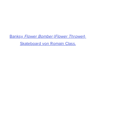
Banksy 
Flower Bomber
 (
Flower Thrower
) 
Skateboard von Romain Class.
Keith Haring: Die Energie der Jugend in 
Bewegung
In den 1980er-Jahren war Keith Haring 
einer der ersten Künstler, der einen so 
starken Dialog zwischen Kunst und 
Popkultur schuf. Seine bunten 
Wandgemälde, dynamischen Figuren 
und wiederkehrenden Motive sollten 
sofort verständlich sein – ganz ohne 
Erklärung.