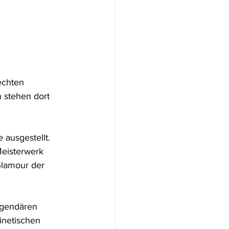
echten 
 stehen dort 
 ausgestellt. 
eisterwerk 
Glamour der 
legendären 
inetischen 