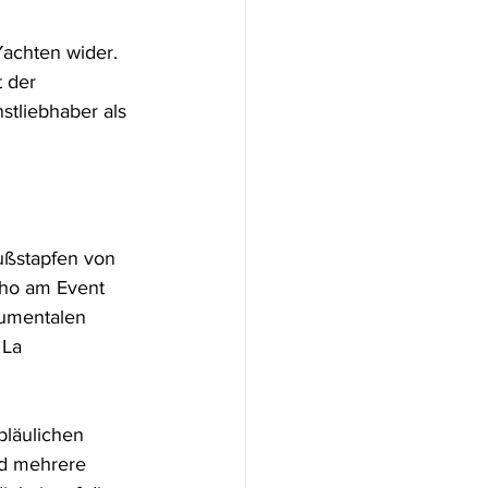
achten wider. 
 der 
tliebhaber als 
ußstapfen von 
lho am Event 
numentalen 
 La 
läulichen 
nd mehrere 