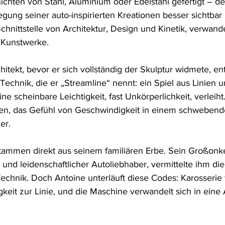
ichten von Stahl, Aluminium oder Edelstahl gefertigt – de
gung seiner auto-inspirierten Kreationen besser sichtbar
chnittstelle von Architektur, Design und Kinetik, verwandel
 Kunstwerke.
hitekt, bevor er sich vollständig der Skulptur widmete, en
Technik, die er „Streamline“ nennt: ein Spiel aus Linien u
e scheinbare Leichtigkeit, fast Unkörperlichkeit, verleiht.
en, das Gefühl von Geschwindigkeit in einem schweben
er.
stammen direkt aus seinem familiären Erbe. Sein Großonk
 und leidenschaftlicher Autoliebhaber, vermittelte ihm die
chnik. Doch Antoine unterläuft diese Codes: Karosserie 
keit zur Linie, und die Maschine verwandelt sich in eine 