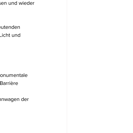
sen und wieder 
eutenden 
Licht und 
monumentale 
Barrière 
nnwagen der 