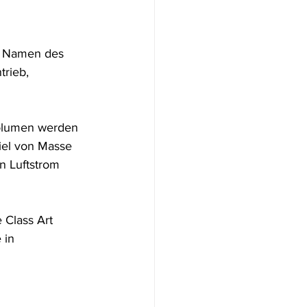
en Namen des 
rieb, 
Volumen werden 
iel von Masse 
n Luftstrom 
 Class Art 
 in 