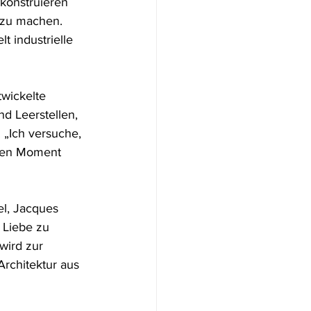
konstruieren 
 zu machen. 
t industrielle 
twickelte 
nd Leerstellen, 
 „Ich versuche, 
den Moment 
el, Jacques 
 Liebe zu 
wird zur 
Architektur aus 