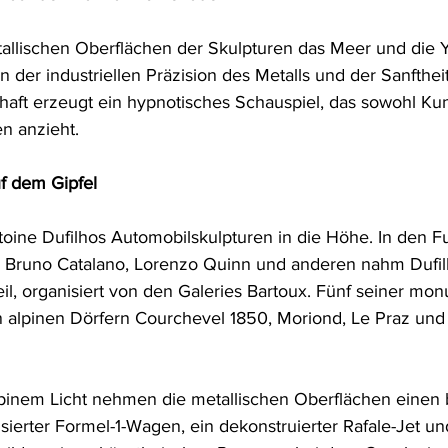
tallischen Oberflächen der Skulpturen das Meer und die Y
 der industriellen Präzision des Metalls und der Sanftheit
aft erzeugt ein hypnotisches Schauspiel, das sowohl Kuns
n anzieht.
f dem Gipfel
toine Dufilhos Automobilskulpturen in die Höhe. In den F
ki, Bruno Catalano, Lorenzo Quinn und anderen nahm Dufi
eil, organisiert von den Galeries Bartoux. Fünf seiner mo
alpinen Dörfern Courchevel 1850, Moriond, Le Praz und
inem Licht nehmen die metallischen Oberflächen einen b
isierter Formel-1-Wagen, ein dekonstruierter Rafale-Jet u