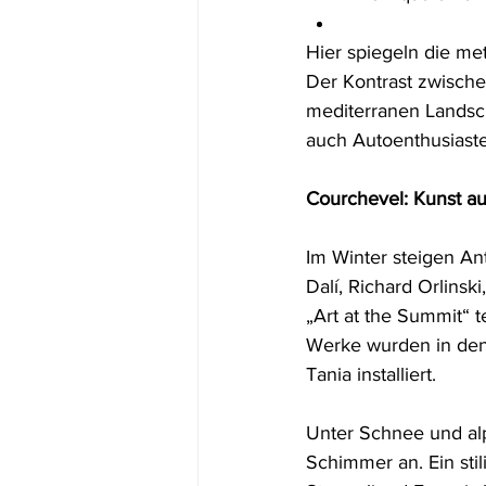
Hier spiegeln die me
Der Kontrast zwischen
mediterranen Landsch
auch Autoenthusiaste
Courchevel: Kunst au
Im Winter steigen An
Dalí, Richard Orlins
„Art at the Summit“ t
Werke wurden in den 
Tania installiert.
Unter Schnee und alp
Schimmer an. Ein stil