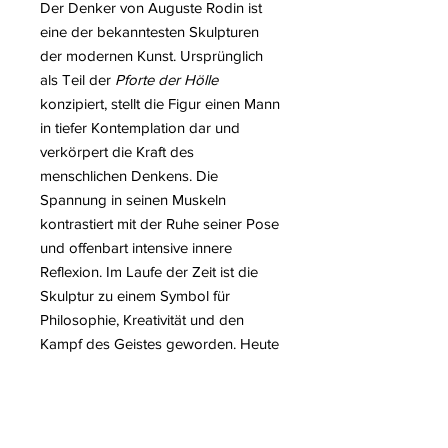
Der Denker von Auguste Rodin ist
eine der bekanntesten Skulpturen
der modernen Kunst. Ursprünglich
als Teil der
Pforte der Hölle
konzipiert, stellt die Figur einen Mann
in tiefer Kontemplation dar und
verkörpert die Kraft des
menschlichen Denkens. Die
Spannung in seinen Muskeln
kontrastiert mit der Ruhe seiner Pose
und offenbart intensive innere
Reflexion. Im Laufe der Zeit ist die
Skulptur zu einem Symbol für
Philosophie, Kreativität und den
Kampf des Geistes geworden. Heute
bleibt
Der Denker
ein universelles
Emblem intellektueller Forschung
und künstlerischer Meisterschaft.
Rodins Surfer-Skulptur ist eine