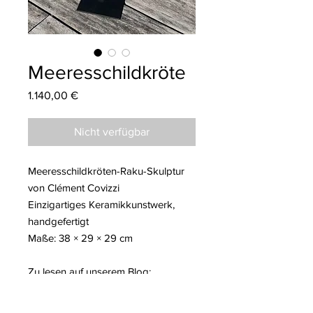
Meeresschildkröte
Preis
1.140,00 €
Nicht verfügbar
Meeresschildkröten-Raku-Skulptur
von Clément Covizzi
Einzigartiges Keramikkunstwerk,
handgefertigt
Maße: 38 × 29 × 29 cm
Zu lesen auf unserem Blog:
-Clément Covizzi: Tierische Poesie,
durch Raku sublimiert