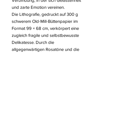
Verbindung, in der sich Gelassenheit
und zarte Emotion vereinen.
Die Lithografie, gedruckt auf 300 g
schwerem Old-Mill-Büttenpapier im
Format 99 × 68 cm, verkörpert eine
zugleich fragile und selbstbewusste
Delikatesse. Durch die
allgegenwärtigen Rosatöne und die
Eleganz der Linien feiert der Künstler
Schönheit und Zärtlichkeit und
verleiht dem Werk zugleich ein
hoffnungsvolles inneres Leuchten.
Das Werk lädt dazu ein, über
Sanftheit, Weiblichkeit und die
Emotion nachzudenken, die ein
schlichtes Porträt vermitteln kann –
eine stille Feier der menschlichen
Seele.