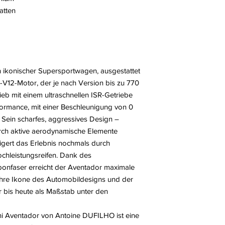
atten
n ikonischer Supersportwagen, ausgestattet
r-V12-Motor, der je nach Version bis zu 770
rieb mit einem ultraschnellen ISR-Getriebe
ormance, mit einer Beschleunigung von 0
 Sein scharfes, aggressives Design –
urch aktive aerodynamische Elemente
eigert das Erlebnis nochmals durch
chleistungsreifen. Dank des
onfaser erreicht der Aventador maximale
wahre Ikone des Automobil­designs und der
r bis heute als Maßstab unter den
ni Aventador von Antoine DUFILHO ist eine