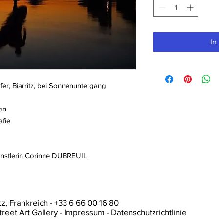
In
fer, Biarritz, bei Sonnenuntergang
en
afie
ünstlerin Corinne DUBREUIL
tz, Frankreich
- +33 6 66 00 16 80
treet Art Gallery -
Impressum
-
Datenschutzrichtlinie