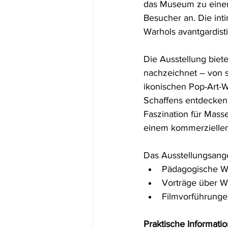
das Museum zu einem 
Besucher an. Die int
Warhols avantgardist
Die Ausstellung biet
nachzeichnet – von s
ikonischen Pop-Art-
Schaffens entdecken,
Faszination für Masse
einem kommerziellen
Das Ausstellungsangeb
Pädagogische Wo
Vorträge über Wa
Filmvorführunge
Praktische Informati