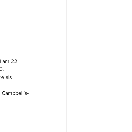
l am 22. 
0. 
e als 
d Campbell’s-