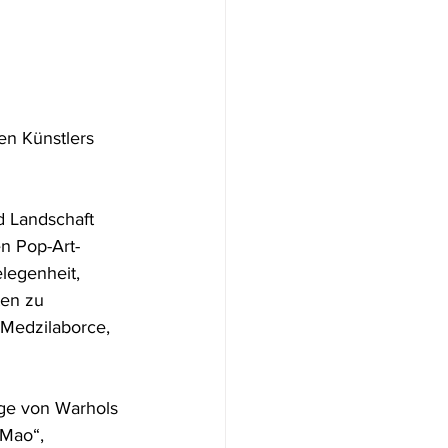
en Künstlers 
d Landschaft 
n Pop-Art-
legenheit, 
en zu 
Medzilaborce, 
ige von Warhols 
Mao“, 