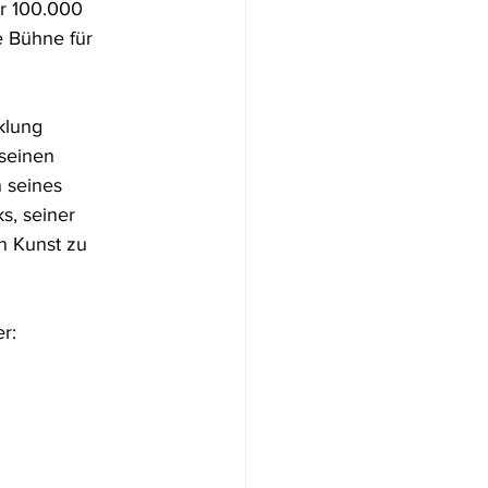
r 100.000 
 Bühne für 
klung 
seinen 
 seines 
s, seiner 
n Kunst zu 
r: