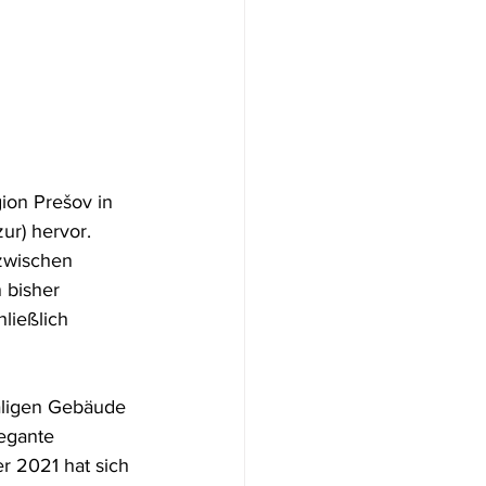
ion Prešov in 
ur) hervor. 
 zwischen 
 bisher 
ließlich 
aligen Gebäude 
egante 
r 2021 hat sich 